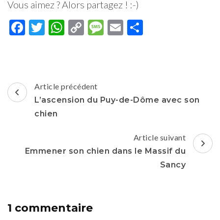
Vous aimez ? Alors partagez ! :-)
Facebook
Twitter
WhatsApp
Copy
Message
Email
Partager
Link
Navigation
Article précédent
d'article
L’ascension du Puy-de-Dôme avec son
chien
Article suivant
Emmener son chien dans le Massif du
Sancy
1 commentaire