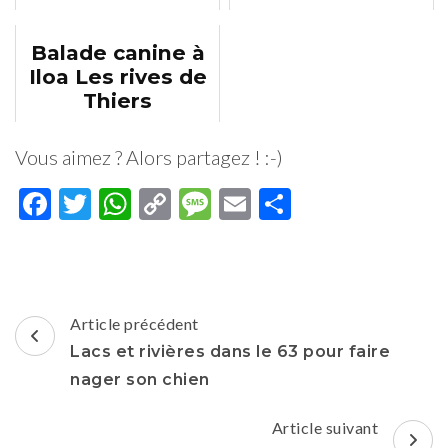
chien(s) dans le
des Puys
63
Balade canine à
Iloa Les rives de
Thiers
Vous aimez ? Alors partagez ! :-)
Facebook
Twitter
WhatsApp
Copy
Message
Email
Partager
Link
Navigation
Article précédent
d'article
Lacs et rivières dans le 63 pour faire
nager son chien
Article suivant