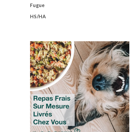
Fugue
HS/HA