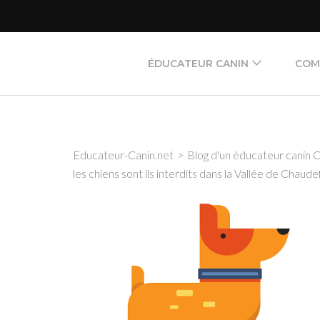
Aller
au
contenu
ÉDUCATEUR CANIN
COM
(Pressez
Éducateur & Comportemental
À Clermont-Ferrand & dans le Puy-de-D
Entrée)
École du chiot
Ag
Cours individuel
An
Educateur-Canin.net
>
Blog d'un éducateur canin 
Cours collectif
Ab
les chiens sont ils interdits dans la Vallée de Chaude
Téléconsultation
Chi
Méthode douce