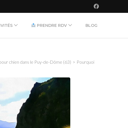
IVITÉS
PRENDRE RDV
BLOG
L’équipe
sance
Tarifs
our chien dans le Puy-de-Dôme (63)
>
Pourquoi
tive
cile
ing