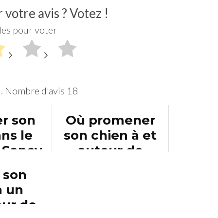
votre avis ? Votez !
iles pour voter
5. Nombre d'avis
18
r son
Où promener
ns le
son chien à et
 Sancy
autour de
Clermont-
 son
Ferrand ?
à un
ur de