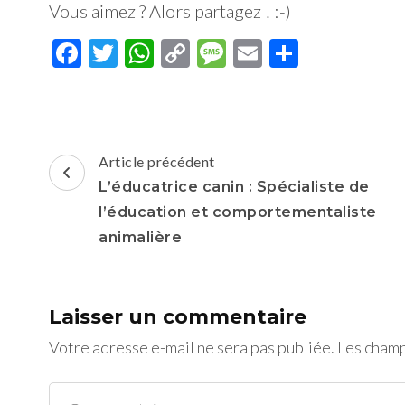
votre chien
chien(s) 
Vous aimez ? Alors partagez ! :-)
63
Facebook
Twitter
WhatsApp
Copy
Message
Email
Partage
Link
Navigation
Article précédent
d'article
L’éducatrice canin : Spécialiste de
l’éducation et comportementaliste
animalière
Laisser un commentaire
Votre adresse e-mail ne sera pas publiée.
Les champ