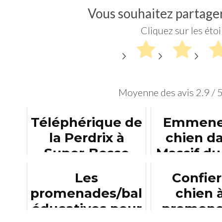
Vous souhaitez partager 
Cliquez sur les éto
Moyenne des avis
2.9
/ 
Téléphérique de
Emmene
la Perdrix à
chien da
Super-Besse
Massif du
avec son chien
Les
Confier
promenades/balades
chien 
éducatives pour
promene