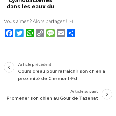
cyanobactéries
dans les eaux du
Puy-de-Dôme
Vous aimez ? Alors partagez ! :-)
Facebook
Twitter
WhatsApp
Copy
Message
Email
Partager
Link
Navigation
Article précédent
d'article
Cours d’eau pour rafraichir son chien à
proximité de Clermont-Fd
Article suivant
Promener son chien au Gour de Tazenat