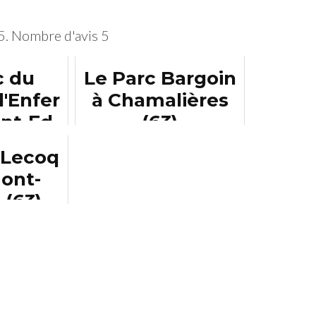
5. Nombre d'avis
5
c du
Le Parc Bargoin
l'Enfer
à Chamalières
nt-Fd
(63)
d
 Lecoq
ont-
 (63)
r