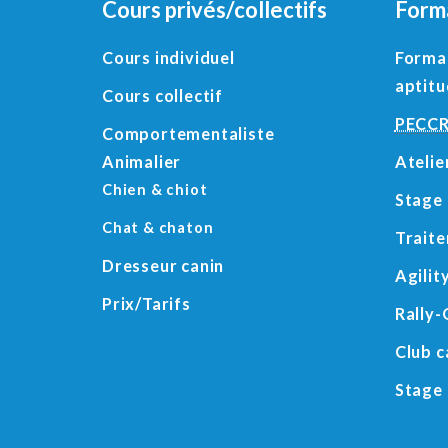
Cours privés/collectifs
Form
Cours individuel
Format
aptit
Cours collectif
PECC
Comportementaliste
Animalier
Atelie
Chien & chiot
Stage 
Chat & chaton
Trait
Dresseur canin
Agilit
Prix/Tarifs
Rally-
Club c
Stage