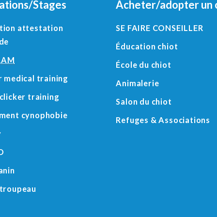
ations/Stages
Acheter/adopter un 
ion attestation
SE FAIRE CONSEILLER
ude
Éducation chiot
RAM
École du chiot
r medical training
Animalerie
clicker training
Salon du chiot
ement cynophobie
Refuges
&
Associations
y
O
anin
 troupeau