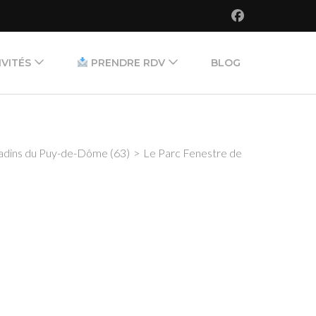
IVITÉS
PRENDRE RDV
BLOG
L’équipe
sance
Tarifs
itadins du Puy-de-Dôme (63)
>
Le Parc Fenestre de
tive
cile
ing