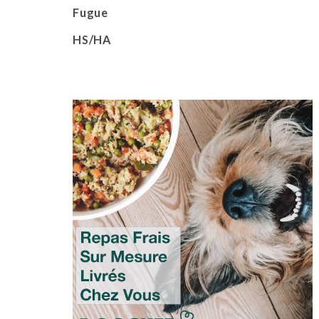
Fugue
HS/HA