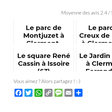
Moyenne des avis
2.4
/ 
Le parc de
Le par
Montjuzet à
Creux de 
Clermont-
à Clermo
Ferrand (63)
Su
Le square René
Le Jardin
Cassin à Issoire
à Clerm
(63)
Ferrand
Vous aimez ? Alors partagez ! :-)
Facebook
Twitter
WhatsApp
Copy
Message
Email
Partage
Link