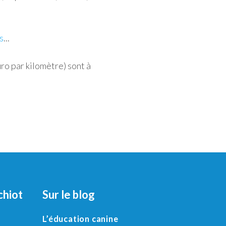
s
...
o par kilomètre) sont à
chiot
Sur le blog
L’éducation canine