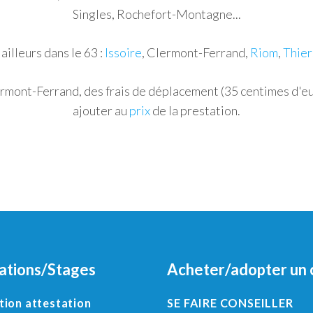
Singles, Rochefort-Montagne...
 ailleurs dans le 63 :
Issoire
, Clermont-Ferrand,
Riom
,
Thier
rmont-Ferrand, des frais de déplacement (35 centimes d'eur
ajouter au
prix
de la prestation.
ations/Stages
Acheter/adopter un 
ion attestation
SE FAIRE CONSEILLER