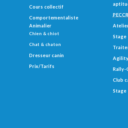
aptit
Cours collectif
PECC
Comportementaliste
Animalier
Atelie
Chien & chiot
Stage 
Chat & chaton
Trait
Dresseur canin
Agilit
Prix/Tarifs
Rally-
Club c
Stage