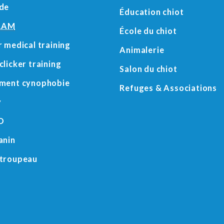
ude
Éducation chiot
RAM
École du chiot
r medical training
Animalerie
clicker training
Salon du chiot
ement cynophobie
Refuges
&
Associations
y
O
anin
 troupeau