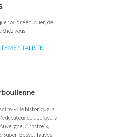
s
quer ou à rééduquer, de
e chez vous.
TEMENTALISTE
urboulienne
ntre-ville historique, à
 l'éducateur se déplace, à
'Auvergne, Chastreix,
, Super-Besse, Tauves,