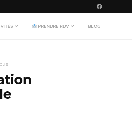
IVITÉS
PRENDRE RDV
BLOG
L’équipe
sance
Tarifs
boule
tive
ation
cile
le
ing