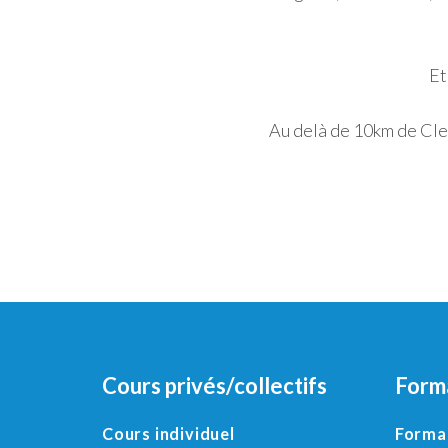
Et
Au delà de 10km de Cle
Cours privés/collectifs
Form
Cours individuel
Format