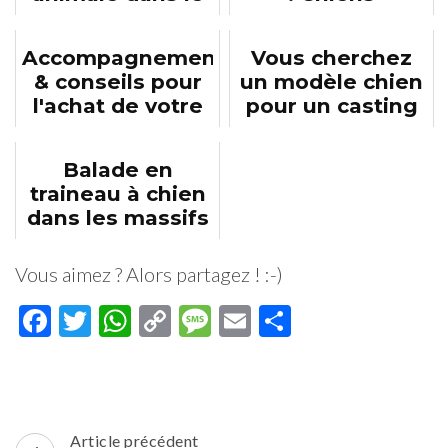
63
catégorisés et
chiens mordeurs
Accompagnement
Vous cherchez
& conseils pour
un modèle chien
l'achat de votre
pour un casting
futur chien
photo ou vidéo ?
Balade en
traineau à chien
dans les massifs
auvergnats
Vous aimez ? Alors partagez ! :-)
Facebook
Twitter
WhatsApp
Copy
Message
Email
Partager
Link
Navigation
Article précédent